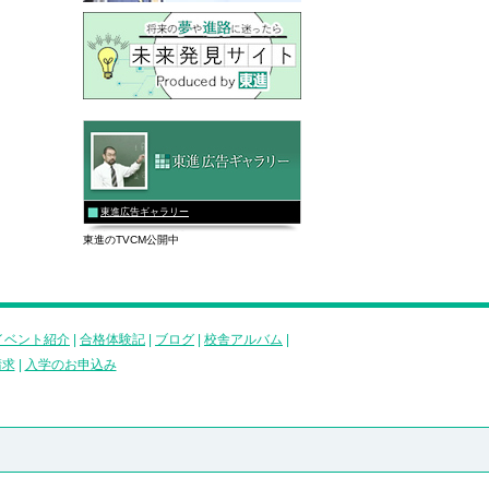
東進広告ギャラリー
東進のTVCM公開中
イベント紹介
|
合格体験記
|
ブログ
|
校舎アルバム
|
請求
|
入学のお申込み