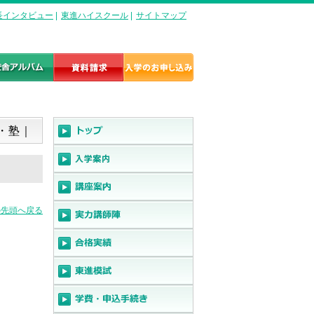
長インタビュー
|
東進ハイスクール
|
サイトマップ
校・塾｜
の先頭へ戻る