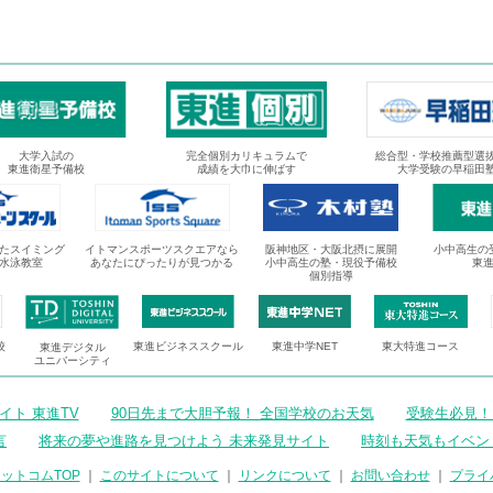
大学入試の
完全個別カリキュラムで
総合型・学校推薦型選
東進衛星予備校
成績を大巾に伸ばす
大学受験の早稲田
たスイミング
イトマンスポーツスクエアなら
阪神地区・大阪北摂に展開
小中高生の
水泳教室
あなたにぴったりが見つかる
小中高生の塾・現役予備校
東
個別指導
校
東進ビジネススクール
東進中学NET
東大特進コース
東進デジタル
ユニバーシティ
ト 東進TV
90日先まで大胆予報！ 全国学校のお天気
受験生必見！
言
将来の夢や進路を見つけよう 未来発見サイト
時刻も天気もイベン
ットコムTOP
｜
このサイトについて
｜
リンクについて
｜
お問い合わせ
｜
プライ