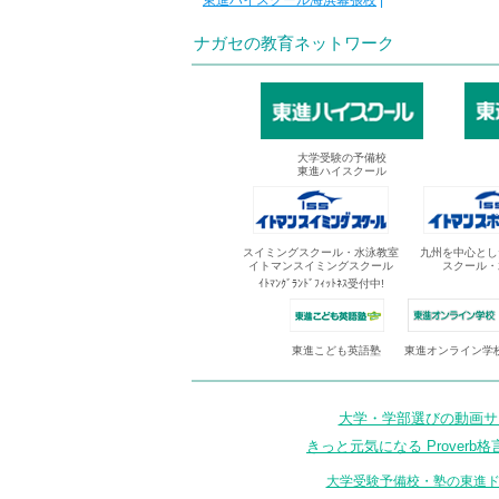
東進ハイスクール海浜幕張校
|
ナガセの教育ネットワーク
大学受験の予備校
東進ハイスクール
スイミングスクール・水泳教室
九州を中心とし
イトマンスイミングスクール
スクール・
ｲﾄﾏﾝｸﾞﾗﾝﾄﾞﾌｨｯﾄﾈｽ受付中!
東進オンライン学
東進こども英語塾
大学・学部選びの動画サイ
きっと元気になる Proverb格
大学受験予備校・塾の東進ド