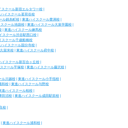
イスクール新宿エルタワー校
|
進ハイスクール茗荷谷校
ール錦糸町校
|
東進ハイスクール豊洲校
|
イスクール池袋校
|
東進ハイスクール大泉学園校
|
校
|
東進ハイスクール練馬校
イスクール渋谷駅西口校
|
イスクール千歳船橋校
進ハイスクール国分寺校
|
久留米校
|
東進ハイスクール府中校
|
ハイスクール新百合ヶ丘校
|
スクール平塚校
|
東進ハイスクール藤沢校
|
ール川越校
|
東進ハイスクール小手指校
|
浦和校
|
東進ハイスクール与野校
東進ハイスクール柏校
|
津田沼校
|
東進ハイスクール成田駅前校
|
良校
|
|
東進ハイスクール浦和校
|