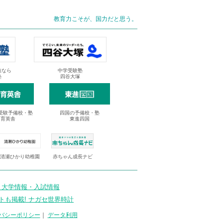
教育力こそが、国力だと思う。
抜なら
中学受験塾
塾
四谷大塚
受験予備校・塾
四国の予備校・塾
進育英舎
東進四国
清瀬ひかり幼稚園
赤ちゃん成長ナビ
 大学情報・入試情報
トも掲載! ナガセ世界時計
バシーポリシー
｜
データ利用