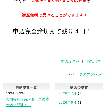
今なら、
１講座＝９０分×５コマの授業
を
１講座無料で受けることができます！
申込完全締切まで残り４日！
前の記事へ
|
次の記事へ
ページの先頭へ戻る
最新記事一覧
2026/07/26
2026年7月
(3)
夏期特別招待講習 最終締
2026年6月
(1)
め切り間近！！