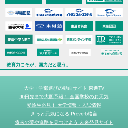
教育力こそが、国力だと思う。
大学・学部選びの動画サイト 東進TV
90日先まで大胆予報！ 全国学校のお天気
受験生必見！ 大学情報・入試情報
きっと元気になる Proverb格言
将来の夢や進路を見つけよう 未来発見サイト