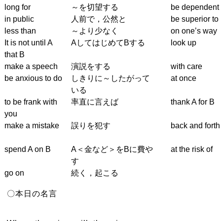
long for
～を切望する
be dependent
in public
人前で，公然と
be superior to
less than
～より少なく
on one’s way
It is not until A
AしてはじめてBする
look up
that B
make a speech
演説をする
with care
be anxious to do
しきりに～したがって
at once
いる
to be frank with
率直に言えば
thank A for B
you
make a mistake
誤りを犯す
back and forth
spend A on B
A＜金など＞をBに費や
at the risk of
す
go on
続く，起こる
〇本日の名言