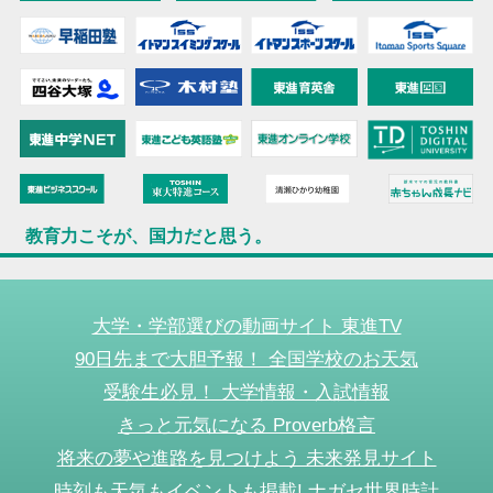
教育力こそが、国力だと思う。
大学・学部選びの動画サイト 東進TV
90日先まで大胆予報！ 全国学校のお天気
受験生必見！ 大学情報・入試情報
きっと元気になる Proverb格言
将来の夢や進路を見つけよう 未来発見サイト
時刻も天気もイベントも掲載! ナガセ世界時計