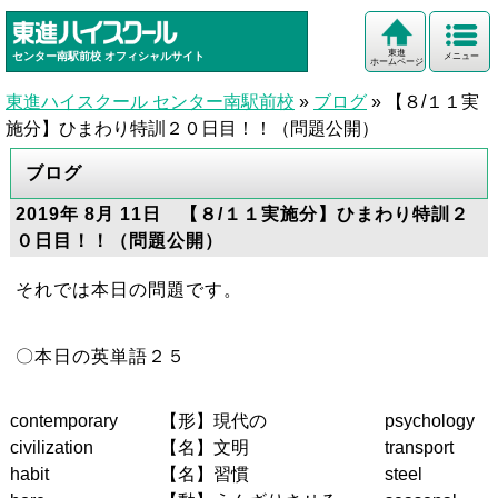
東進
センター南駅前校
オフィシャルサイト
メニュー
ホームページ
東進ハイスクール センター南駅前校
»
ブログ
»
【８/１１実
施分】ひまわり特訓２０日目！！（問題公開）
ブログ
2019年 8月 11日 【８/１１実施分】ひまわり特訓２
０日目！！（問題公開）
それでは本日の問題です。
〇本日の英単語２５
contemporary
【形】現代の
psychology
civilization
【名】文明
transport
habit
【名】習慣
steel