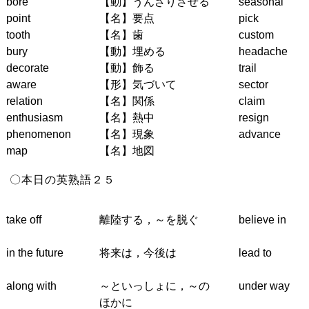
bore
【動】うんざりさせる
seasonal
point
【名】要点
pick
tooth
【名】歯
custom
bury
【動】埋める
headache
decorate
【動】飾る
trail
aware
【形】気づいて
sector
relation
【名】関係
claim
enthusiasm
【名】熱中
resign
phenomenon
【名】現象
advance
map
【名】地図
〇本日の英熟語２５
take off
離陸する，～を脱ぐ
believe in
in the future
将来は，今後は
lead to
along with
～といっしょに，～の
under way
ほかに