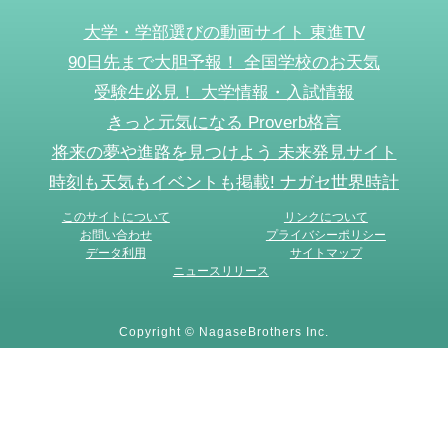
大学・学部選びの動画サイト 東進TV
90日先まで大胆予報！ 全国学校のお天気
受験生必見！ 大学情報・入試情報
きっと元気になる Proverb格言
将来の夢や進路を見つけよう 未来発見サイト
時刻も天気もイベントも掲載! ナガセ世界時計
このサイトについて
リンクについて
お問い合わせ
プライバシーポリシー
データ利用
サイトマップ
ニュースリリース
Copyright © NagaseBrothers Inc.