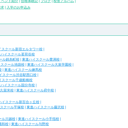
イベント紹介
|
合格体験記
|
ブログ
|
校舎アルバム
|
請求
|
入学のお申込み
イスクール新宿エルタワー校
|
進ハイスクール茗荷谷校
ール錦糸町校
|
東進ハイスクール豊洲校
|
イスクール池袋校
|
東進ハイスクール大泉学園校
|
校
|
東進ハイスクール練馬校
イスクール渋谷駅西口校
|
イスクール千歳船橋校
進ハイスクール国分寺校
|
久留米校
|
東進ハイスクール府中校
|
ハイスクール新百合ヶ丘校
|
スクール平塚校
|
東進ハイスクール藤沢校
|
ール川越校
|
東進ハイスクール小手指校
|
浦和校
|
東進ハイスクール与野校