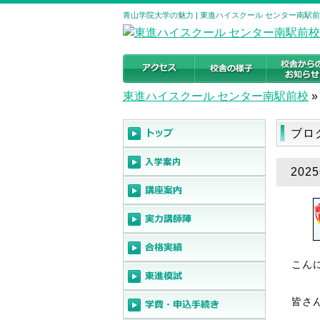
青山学院大学の魅力 | 東進ハイスクール センター南駅
東進ハイスクール センター南駅前校
»
ブロ
20
こん
皆さ