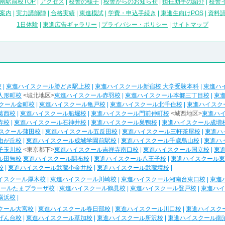
南駅前校TOP
|
アクセス
|
校舎の様子
|
校舎からのお知らせ
|
担任助手の紹介
|
校舎
案内
|
実力講師陣
|
合格実績
|
東進模試
|
学費・申込手続き
|
東進生向けPOS
|
資料
1日体験
|
東進広告ギャラリー
|
プライバシー・ポリシー
|
サイトマップ
校
|
東進ハイスクール勝どき駅上校
|
東進ハイスクール新宿校 大学受験本科
|
東進ハ
人形町校
<城北地区>
東進ハイスクール赤羽校
|
東進ハイスクール本郷三丁目校
|
東
クール金町校
|
東進ハイスクール亀戸校
|
東進ハイスクール北千住校
|
東進ハイスク
葛西校
|
東進ハイスクール船堀校
|
東進ハイスクール門前仲町校
<城西地区>
東進ハ
寺校
|
東進ハイスクール石神井校
|
東進ハイスクール巣鴨校
|
東進ハイスクール成増
スクール蒲田校
|
東進ハイスクール五反田校
|
東進ハイスクール三軒茶屋校
|
東進ハ
由が丘校
|
東進ハイスクール成城学園前駅校
|
東進ハイスクール千歳烏山校
|
東進ハ
子玉川校
<東京都下>
東進ハイスクール吉祥寺南口校
|
東進ハイスクール国立校
|
東
ル田無校
東進ハイスクール調布校
|
東進ハイスクール八王子校
|
東進ハイスクール東
校
|
東進ハイスクール武蔵小金井校
|
東進ハイスクール武蔵境校
|
イスクール厚木校
|
東進ハイスクール川崎校
|
東進ハイスクール湘南台東口校
|
東進
クールたまプラーザ校
|
東進ハイスクール鶴見校
|
東進ハイスクール登戸校
|
東進ハイ
横浜校
|
クール大宮校
|
東進ハイスクール春日部校
|
東進ハイスクール川口校
|
東進ハイスク
げん台校
|
東進ハイスクール草加校
|
東進ハイスクール所沢校
|
東進ハイスクール南