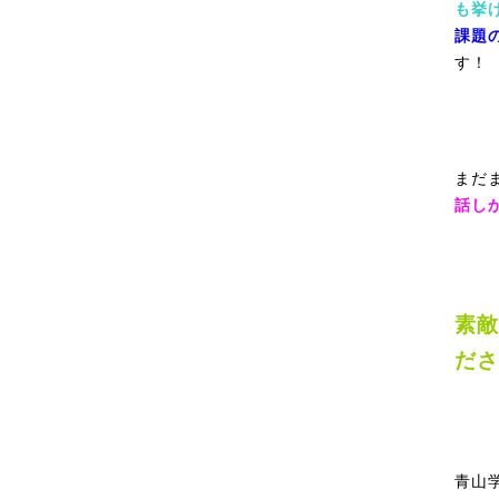
も挙
課題
す！
まだ
話し
素敵
ださ
青山