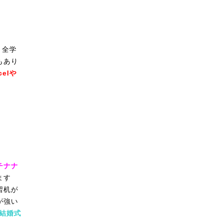
う全学
もあり
celや
チナナ
ます
習机が
が強い
結婚式