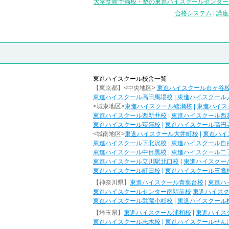
大学受験予備校・塾の東進ハイスクールセンター
合格システム
|
講座
東進ハイスクール校舎一覧
【東京都】<中央地区>
東進ハイスクール市ヶ谷
東進ハイスクール高田馬場校
|
東進ハイスクール
<城東地区>
東進ハイスクール綾瀬校
|
東進ハイス
東進ハイスクール西新井校
|
東進ハイスクール西
東進ハイスクール荻窪校
|
東進ハイスクール高円
<城南地区>
東進ハイスクール大井町校
|
東進ハイ
東進ハイスクール下北沢校
|
東進ハイスクール自
東進ハイスクール中目黒校
|
東進ハイスクール二
東進ハイスクール立川駅北口校
|
東進ハイスクー
東進ハイスクール町田校
|
東進ハイスクール三鷹
【神奈川県】
東進ハイスクール青葉台校
|
東進ハ
東進ハイスクールセンター南駅前校
東進ハイス
東進ハイスクール武蔵小杉校
|
東進ハイスクール
【埼玉県】
東進ハイスクール浦和校
|
東進ハイス
東進ハイスクール志木校
|
東進ハイスクールせん