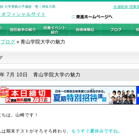
前校 大学受験の予備校・塾｜神奈川県
永瀬昭幸 理事
ブログ
»
青山学院大学の魅力
グ
25年 7月 10日 青山学院大学の魅力
にちは。山崎です！
んは期末テストがそろそろ終わり、
もうすぐ夏休みですね。