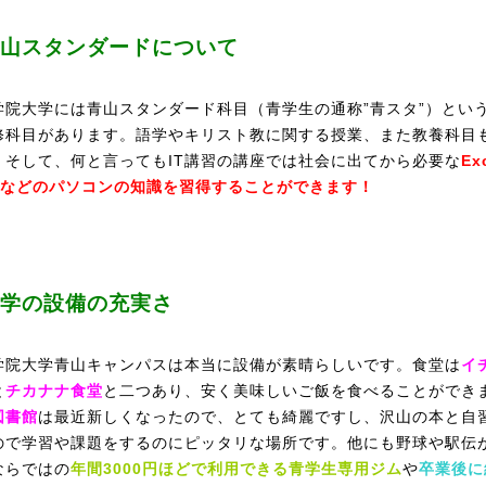
山スタンダードについて
学院大学には青山スタンダード科目（青学生の通称”青スタ”）とい
修科目があります。語学やキリスト教に関する授業、また教養科目
。そして、何と言ってもIT講習の講座では社会に出てから必要な
Ex
rdなどのパソコンの知識を習得することができます！
学の設備の充実さ
学院大学青山キャンパスは本当に設備が素晴らしいです。食堂は
イ
と
チカナナ食堂
と二つあり、安く美味しいご飯を食べることができ
図書館
は最近新しくなったので、とても綺麗ですし、沢山の本と自
ので学習や課題をするのにピッタリな場所です。他にも野球や駅伝
ならではの
年間3000円ほどで利用できる青学生専用ジム
や
卒業後に