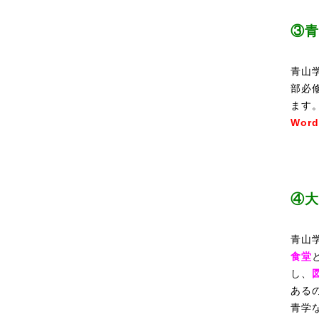
③青
青山
部必
ます
Wo
④大
青山
食堂
し、
ある
青学