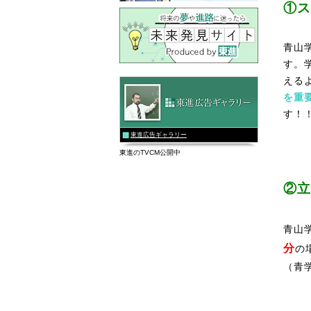
①ス
青山
す。
える
を重
す！
東進広告ギャラリー
東進のTVCM公開中
②立
青山
分
の
（青