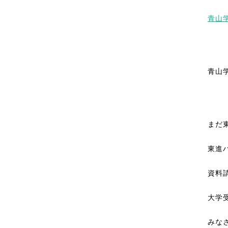
青山学院
青山
まだ
東進
資料
大学
みな