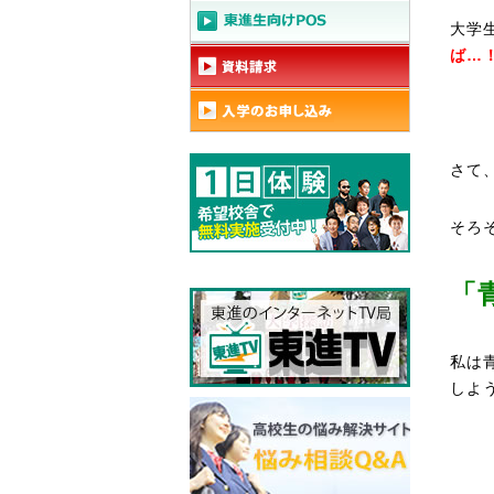
大学
ば…
さて
そろ
「
私は
しよ