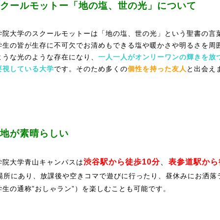
クールモットー「地の塩、世の光」について
学院大学のスクールモットーは「地の塩、世の光」という聖書の言
学生の皆が生存に不可欠でお清めもできる塩や暖かさや明るさを周
ような光のような存在になり、
一人一人がオンリーワンの輝きを放
要視している大学
です。そのため多くの
個性を持った友人
と出会え
！
地が素晴らしい
渋谷駅から徒歩10分
、
表参道駅から
学院大学青山キャンパスは
場所にあり、放課後や空きコマで遊びに行ったり、昼休みにお洒落
学生の通称”おしゃラン”）を楽しむことも可能です。