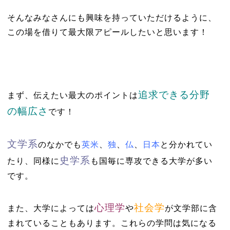
そんなみなさんにも興味を持っていただけるように、
この場を借りて最大限アピールしたいと思います！
追求できる分野
まず、伝えたい最大のポイントは
の幅広さ
です！
文学系
のなかでも
英米
、
独
、
仏
、
日本
と分かれてい
史学系
たり、同様に
も国毎に専攻できる大学が多い
です。
心理学
社会学
また、大学によっては
や
が文学部に含
まれていることもあります。これらの学問は気になる