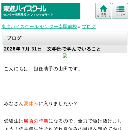
東進
センター南駅前校
オフィシャルサイト
メニュー
ホームページ
東進ハイスクール センター南駅前校
»
ブログ
ブログ
2026年 7月 31日 文学部で学んでいること
こんにちは！担任助手の山田です。
みなさん
夏休み
に入りましたか？
受験生は
勝負の時期
になるので、全力で駆け抜けまし
ょう！低学年生はそれぞれ夏休みの目標を定めてやり