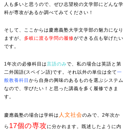
人も多いと思うので、ぜひ志望校の文学部にどんな学
科が専攻があるか調べてみてください！
そして、ここからは慶應義塾大学文学部の魅力になり
ますが、
多岐に渡る学問の履修
ができる点も挙げたい
です。
1年次の必修科目は
言語のみ
で、私の場合は英語と第
二外国語(スペイン語)です。それ以外の単位は全て
一
般教養科目
から自身の興味のあるものを選ぶシステム
なので、学びたい！と思った講義を多く履修できま
す。
人文社会
慶應義塾の場合は学科は
のみで、2年次か
17個の専攻
ら
に分かれます。既述したように内