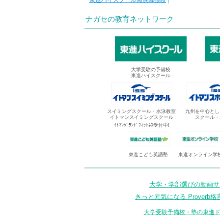
東進ハイスクール海浜幕張校
|
ナガセの教育ネットワーク
大学受験の予備校
東進ハイスクール
スイミングスクール・水泳教室
九州を中心とし
イトマンスイミングスクール
スクール・
ｲﾄﾏﾝｸﾞﾗﾝﾄﾞﾌｨｯﾄﾈｽ受付中!
東進オンライン学
東進こども英語塾
大学・学部選びの動画サイ
きっと元気になる Proverb格
大学受験予備校・塾の東進ド