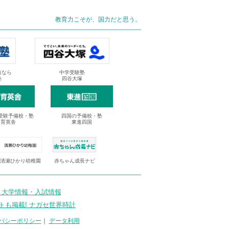
教育力こそが、国力だと思う。
抜なら
中学受験塾
塾
四谷大塚
受験予備校・塾
四国の予備校・塾
進育英舎
東進四国
清瀬ひかり幼稚園
赤ちゃん成長ナビ
 大学情報・入試情報
トも掲載! ナガセ世界時計
バシーポリシー
｜
データ利用