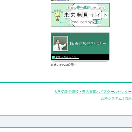
東進広告ギャラリー
東進のTVCM公開中
大学受験予備校・塾の東進ハイスクールセンター
合格システム
|
講座