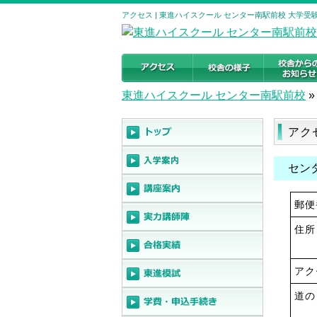
アクセス | 東進ハイスクール センター南駅前校 大学
東進ハイスクール センター南駅前校
»
アク
セン
郵便
住所
アク
道の