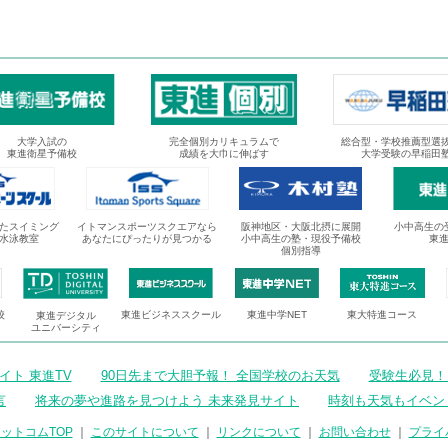
大学入試の
完全個別カリキュラムで
総合型・学校推薦型選
東進衛星予備校
成績を大巾に伸ばす
大学受験の早稲田
たスイミング
イトマンスポーツスクエアなら
阪神地区・大阪北摂に展開
小中高生の
水泳教室
あなたにぴったりが見つかる
小中高生の塾・現役予備校
東
個別指導
校
東進ビジネススクール
東進中学NET
東大特進コース
東進デジタル
ユニバーシティ
ト 東進TV
90日先まで大胆予報！ 全国学校のお天気
受験生必見！
言
将来の夢や進路を見つけよう 未来発見サイト
時刻も天気もイベン
ットコムTOP
｜
このサイトについて
｜
リンクについて
｜
お問い合わせ
｜
プライ