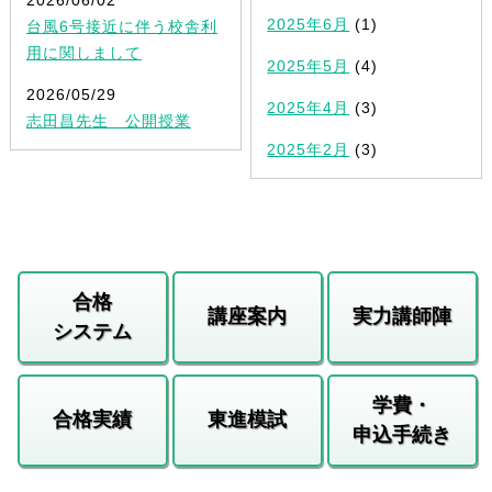
2025年6月
(1)
台風6号接近に伴う校舎利
用に関しまして
2025年5月
(4)
2026/05/29
2025年4月
(3)
志田昌先生 公開授業
2025年2月
(3)
合格
講座案内
実力講師陣
システム
学費・
合格実績
東進模試
申込手続き