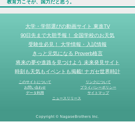
教育力こそが、国力だと思う。
大学・学部選びの動画サイト 東進TV
90日先まで大胆予報！ 全国学校のお天気
受験生必見！ 大学情報・入試情報
きっと元気になる Proverb格言
将来の夢や進路を見つけよう 未来発見サイト
時刻も天気もイベントも掲載! ナガセ世界時計
このサイトについて
リンクについて
お問い合わせ
プライバシーポリシー
データ利用
サイトマップ
ニュースリリース
Copyright © NagaseBrothers Inc.