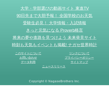
大学・学部選びの動画サイト 東進TV
90日先まで大胆予報！ 全国学校のお天気
受験生必見！ 大学情報・入試情報
きっと元気になる Proverb格言
将来の夢や進路を見つけよう 未来発見サイト
時刻も天気もイベントも掲載! ナガセ世界時計
このサイトについて
リンクについて
お問い合わせ
プライバシーポリシー
データ利用
サイトマップ
ニュースリリース
Copyright © NagaseBrothers Inc.