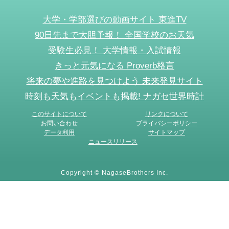
大学・学部選びの動画サイト 東進TV
90日先まで大胆予報！ 全国学校のお天気
受験生必見！ 大学情報・入試情報
きっと元気になる Proverb格言
将来の夢や進路を見つけよう 未来発見サイト
時刻も天気もイベントも掲載! ナガセ世界時計
このサイトについて
リンクについて
お問い合わせ
プライバシーポリシー
データ利用
サイトマップ
ニュースリリース
Copyright © NagaseBrothers Inc.