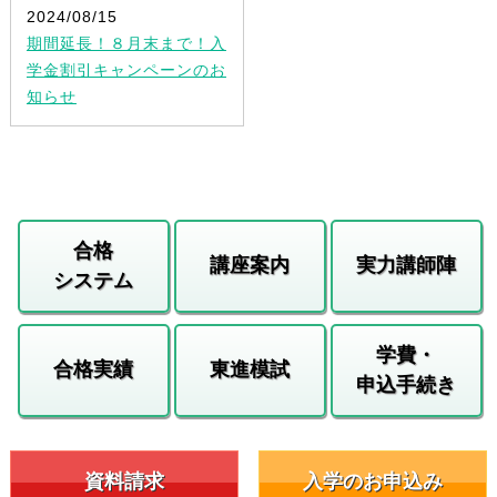
2024/08/15
期間延長！８月末まで！入
学金割引キャンペーンのお
知らせ
合格
講座案内
実力講師陣
システム
学費・
合格実績
東進模試
申込手続き
資料請求
入学のお申込み