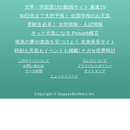
大学・学部選びの動画サイト 東進TV
90日先まで大胆予報！ 全国学校のお天気
受験生必見！ 大学情報・入試情報
きっと元気になる Proverb格言
将来の夢や進路を見つけよう 未来発見サイト
時刻も天気もイベントも掲載! ナガセ世界時計
このサイトについて
リンクについて
お問い合わせ
プライバシーポリシー
データ利用
サイトマップ
ニュースリリース
Copyright © NagaseBrothers Inc.