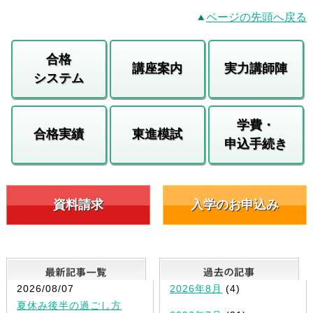
ページの先頭へ戻る
合格
講座案内
実力講師陣
システム
学費・
合格実績
東進模試
申込手続き
資料請求
入学のお申込み
最新記事一覧
2026/08/07
2026年8月
(4)
夏休み後半の過ごし方