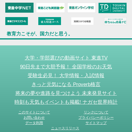
教育力こそが、国力だと思う。
大学・学部選びの動画サイト 東進TV
90日先まで大胆予報！ 全国学校のお天気
受験生必見！ 大学情報・入試情報
きっと元気になる Proverb格言
将来の夢や進路を見つけよう 未来発見サイト
時刻も天気もイベントも掲載! ナガセ世界時計
このサイトについて
リンクについて
お問い合わせ
プライバシーポリシー
データ利用
サイトマップ
ニュースリリース