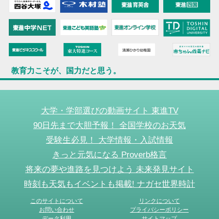
教育力こそが、国力だと思う。
大学・学部選びの動画サイト 東進TV
90日先まで大胆予報！ 全国学校のお天気
受験生必見！ 大学情報・入試情報
きっと元気になる Proverb格言
将来の夢や進路を見つけよう 未来発見サイト
時刻も天気もイベントも掲載! ナガセ世界時計
このサイトについて
リンクについて
お問い合わせ
プライバシーポリシー
データ利用
サイトマップ