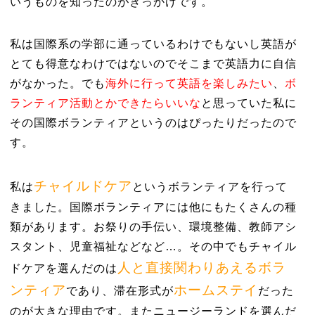
いうものを知ったのがきっかけです。
私は国際系の学部に通っているわけでもないし英語が
とても得意なわけではないのでそこまで英語力に自信
がなかった。でも
海外に行って英語を楽しみたい
、
ボ
ランティア活動とかできたらいいな
と
思っていた私に
その国際ボランティアというのはぴったりだったので
す。
チャイルドケア
私は
というボランティアを行って
きました。国際ボランティアには他にもたくさんの種
類があります。お祭りの手伝い、環境整備、教師アシ
スタント、児童福祉などなど…。その中でも
チャイル
人と直接関わりあえるボラ
ドケア
を選んだのは
ンティア
ホームステイ
であり、滞在形式が
だった
のが大きな理由です。またニュージーランドを選んだ