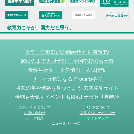
教育力こそが、国力だと思う。
大学・学部選びの動画サイト 東進TV
90日先まで大胆予報！ 全国学校のお天気
受験生必見！ 大学情報・入試情報
きっと元気になる Proverb格言
将来の夢や進路を見つけよう 未来発見サイト
時刻も天気もイベントも掲載! ナガセ世界時計
このサイトについて
リンクについて
お問い合わせ
プライバシーポリシー
データ利用
サイトマップ
ニュースリリース