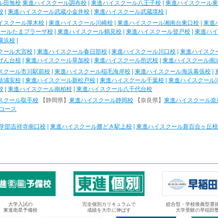
ル田無校
東進ハイスクール調布校
|
東進ハイスクール八王子校
|
東進ハイスクール東
校
|
東進ハイスクール武蔵小金井校
|
東進ハイスクール武蔵境校
|
イスクール厚木校
|
東進ハイスクール川崎校
|
東進ハイスクール湘南台東口校
|
東進
クールたまプラーザ校
|
東進ハイスクール鶴見校
|
東進ハイスクール登戸校
|
東進ハイ
横浜校
|
クール大宮校
|
東進ハイスクール春日部校
|
東進ハイスクール川口校
|
東進ハイスク
げん台校
|
東進ハイスクール草加校
|
東進ハイスクール所沢校
|
東進ハイスクール南
スクール市川駅前校
|
東進ハイスクール稲毛海岸校
|
東進ハイスクール海浜幕張校
|
新浦安校
|
東進ハイスクール新松戸校
|
東進ハイスクール千葉校
|
東進ハイスクール
校
|
東進ハイスクール南柏校
|
東進ハイスクール八千代台校
スクール取手校
【静岡県】
東進ハイスクール静岡校
【奈良県】
東進ハイスクール奈
コース
学部吉祥寺南口校
|
東進ハイスクール勝どき駅上校
|
東進ハイスクール新百合ヶ丘校
大学入試の
完全個別カリキュラムで
総合型・学校推薦型選
東進衛星予備校
成績を大巾に伸ばす
大学受験の早稲田