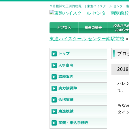
２月模試で圧倒的成長。 | 東進ハイスクール センター
東進ハイスクール センター南駅前校
»
ブロ
20
バレ
て。
ちな
タイ