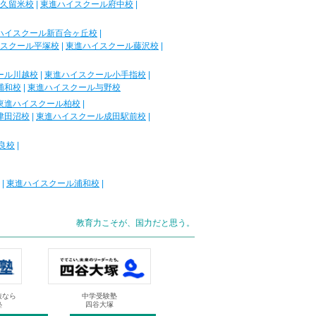
久留米校
|
東進ハイスクール府中校
|
ハイスクール新百合ヶ丘校
|
スクール平塚校
|
東進ハイスクール藤沢校
|
ール川越校
|
東進ハイスクール小手指校
|
浦和校
|
東進ハイスクール与野校
東進ハイスクール柏校
|
津田沼校
|
東進ハイスクール成田駅前校
|
良校
|
|
東進ハイスクール浦和校
|
教育力こそが、国力だと思う。
抜なら
中学受験塾
塾
四谷大塚