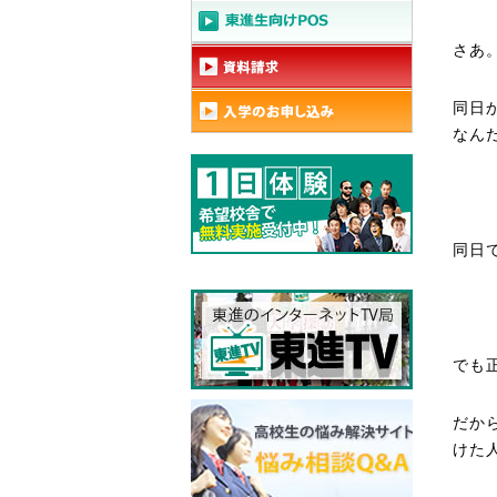
さあ
同日
なん
同日
でも
だか
けた