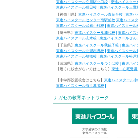
東進ハイスクール立川駅北口校
|
東進ハイスクー
東進ハイスクール町田校
|
東進ハイスクール三鷹
【神奈川県】
東進ハイスクール青葉台校
|
東進ハ
東進ハイスクールセンター南駅前校
東進ハイス
東進ハイスクール武蔵小杉校
|
東進ハイスクール
【埼玉県】
東進ハイスクール浦和校
|
東進ハイス
東進ハイスクール志木校
|
東進ハイスクールせん
【千葉県】
東進ハイスクール我孫子校
|
東進ハイ
東進ハイスクール北習志野校
|
東進ハイスクール
東進ハイスクール船橋校
|
東進ハイスクール松戸
【茨城県】
東進ハイスクールつくば校
|
東進ハイ
【近くに校舎がない方はこちら】
東進 在宅受講
【中学部設置校舎はこちら】
東進ハイスクール中
東進ハイスクール海浜幕張校
|
ナガセの教育ネットワーク
大学受験の予備校
東進ハイスクール