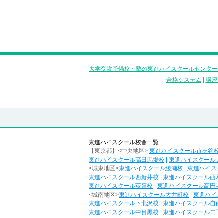
大学受験予備校・塾の東進ハイスクールセンター
合格システム
|
講座
東進ハイスクール校舎一覧
【東京都】<中央地区>
東進ハイスクール市ヶ谷
東進ハイスクール高田馬場校
|
東進ハイスクール
<城東地区>
東進ハイスクール綾瀬校
|
東進ハイス
東進ハイスクール西新井校
|
東進ハイスクール西
東進ハイスクール荻窪校
|
東進ハイスクール高円
<城南地区>
東進ハイスクール大井町校
|
東進ハイ
東進ハイスクール下北沢校
|
東進ハイスクール自
東進ハイスクール中目黒校
|
東進ハイスクール二