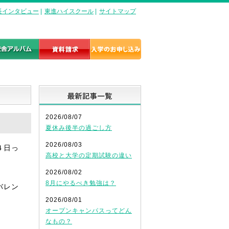
長インタビュー
|
東進ハイスクール
|
サイトマップ
最新記事一覧
2026/08/07
夏休み後半の過ごし方
2026/08/03
４日っ
高校と大学の定期試験の違い
2026/08/02
8月にやるべき勉強は？
バレン
2026/08/01
オープンキャンパスってどん
なもの？