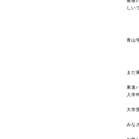
最後
しい
青山
まだ
東進
入学
大学
みな