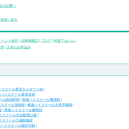
次の記事へ
の先頭へ戻る
イベント紹介
|
合格体験記
|
ブログ
|
校舎アルバム
|
請求
|
入学のお申込み
イスクール新宿エルタワー校
|
進ハイスクール茗荷谷校
ール錦糸町校
|
東進ハイスクール豊洲校
|
イスクール池袋校
|
東進ハイスクール大泉学園校
|
校
|
東進ハイスクール練馬校
イスクール渋谷駅西口校
|
イスクール千歳船橋校
進ハイスクール国分寺校
|