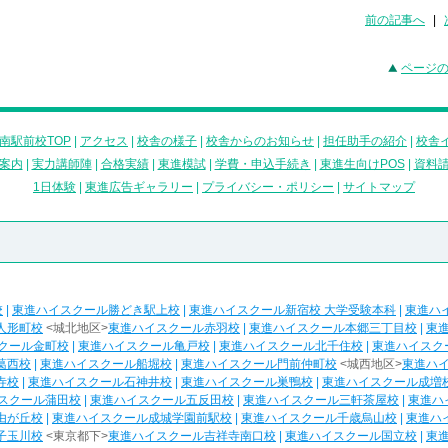
前の記事へ
|
ページ
南駅前校TOP
|
アクセス
|
校舎の様子
|
校舎からのお知らせ
|
担任助手の紹介
|
校舎
案内
|
実力講師陣
|
合格実績
|
東進模試
|
学費・申込手続き
|
東進生向けPOS
|
資料
1日体験
|
東進広告ギャラリー
|
プライバシー・ポリシー
|
サイトマップ
校
|
東進ハイスクール勝どき駅上校
|
東進ハイスクール新宿校 大学受験本科
|
東進ハ
人形町校
<城北地区>
東進ハイスクール赤羽校
|
東進ハイスクール本郷三丁目校
|
東
クール金町校
|
東進ハイスクール亀戸校
|
東進ハイスクール北千住校
|
東進ハイスク
葛西校
|
東進ハイスクール船堀校
|
東進ハイスクール門前仲町校
<城西地区>
東進ハ
寺校
|
東進ハイスクール石神井校
|
東進ハイスクール巣鴨校
|
東進ハイスクール成増
スクール蒲田校
|
東進ハイスクール五反田校
|
東進ハイスクール三軒茶屋校
|
東進ハ
由が丘校
|
東進ハイスクール成城学園前駅校
|
東進ハイスクール千歳烏山校
|
東進ハ
子玉川校
<東京都下>
東進ハイスクール吉祥寺南口校
|
東進ハイスクール国立校
|
東