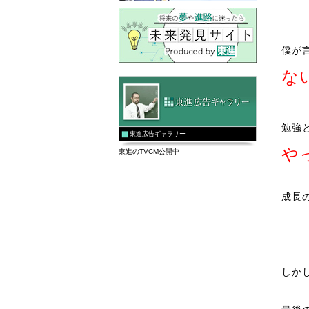
僕が
な
勉強
東進広告ギャラリー
や
東進のTVCM公開中
成長
しか