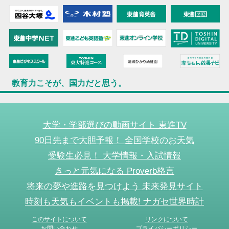
教育力こそが、国力だと思う。
大学・学部選びの動画サイト 東進TV
90日先まで大胆予報！ 全国学校のお天気
受験生必見！ 大学情報・入試情報
きっと元気になる Proverb格言
将来の夢や進路を見つけよう 未来発見サイト
時刻も天気もイベントも掲載! ナガセ世界時計
このサイトについて
リンクについて
お問い合わせ
プライバシーポリシー