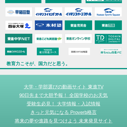
教育力こそが、国力だと思う。
大学・学部選びの動画サイト 東進TV
90日先まで大胆予報！ 全国学校のお天気
受験生必見！ 大学情報・入試情報
きっと元気になる Proverb格言
将来の夢や進路を見つけよう 未来発見サイト