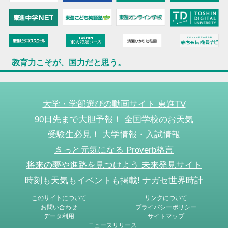
教育力こそが、国力だと思う。
大学・学部選びの動画サイト 東進TV
90日先まで大胆予報！ 全国学校のお天気
受験生必見！ 大学情報・入試情報
きっと元気になる Proverb格言
将来の夢や進路を見つけよう 未来発見サイト
時刻も天気もイベントも掲載! ナガセ世界時計
このサイトについて
リンクについて
お問い合わせ
プライバシーポリシー
データ利用
サイトマップ
ニュースリリース