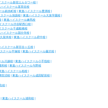
イスクール新宿エルタワー校
|
進ハイスクール茗荷谷校
ール錦糸町校
|
東進ハイスクール豊洲校
|
イスクール池袋校
|
東進ハイスクール大泉学園校
|
校
|
東進ハイスクール練馬校
イスクール渋谷駅西口校
|
イスクール千歳船橋校
進ハイスクール国分寺校
|
久留米校
|
東進ハイスクール府中校
|
ハイスクール新百合ヶ丘校
|
スクール平塚校
|
東進ハイスクール藤沢校
|
ール川越校
|
東進ハイスクール小手指校
|
浦和校
|
東進ハイスクール与野校
東進ハイスクール柏校
|
津田沼校
|
東進ハイスクール成田駅前校
|
良校
|
|
東進ハイスクール浦和校
|