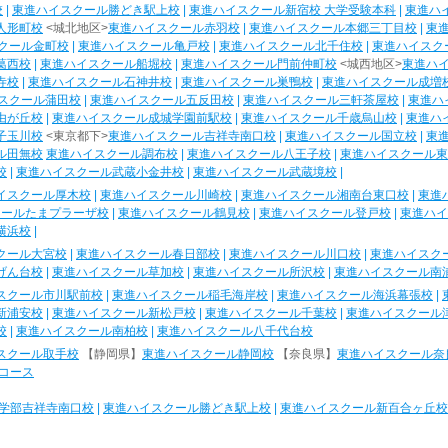
校
|
東進ハイスクール勝どき駅上校
|
東進ハイスクール新宿校 大学受験本科
|
東進ハ
人形町校
<城北地区>
東進ハイスクール赤羽校
|
東進ハイスクール本郷三丁目校
|
東
クール金町校
|
東進ハイスクール亀戸校
|
東進ハイスクール北千住校
|
東進ハイスク
葛西校
|
東進ハイスクール船堀校
|
東進ハイスクール門前仲町校
<城西地区>
東進ハ
寺校
|
東進ハイスクール石神井校
|
東進ハイスクール巣鴨校
|
東進ハイスクール成増
スクール蒲田校
|
東進ハイスクール五反田校
|
東進ハイスクール三軒茶屋校
|
東進ハ
由が丘校
|
東進ハイスクール成城学園前駅校
|
東進ハイスクール千歳烏山校
|
東進ハ
子玉川校
<東京都下>
東進ハイスクール吉祥寺南口校
|
東進ハイスクール国立校
|
東
ル田無校
東進ハイスクール調布校
|
東進ハイスクール八王子校
|
東進ハイスクール東
校
|
東進ハイスクール武蔵小金井校
|
東進ハイスクール武蔵境校
|
イスクール厚木校
|
東進ハイスクール川崎校
|
東進ハイスクール湘南台東口校
|
東進
クールたまプラーザ校
|
東進ハイスクール鶴見校
|
東進ハイスクール登戸校
|
東進ハイ
横浜校
|
クール大宮校
|
東進ハイスクール春日部校
|
東進ハイスクール川口校
|
東進ハイスク
げん台校
|
東進ハイスクール草加校
|
東進ハイスクール所沢校
|
東進ハイスクール南
スクール市川駅前校
|
東進ハイスクール稲毛海岸校
|
東進ハイスクール海浜幕張校
|
新浦安校
|
東進ハイスクール新松戸校
|
東進ハイスクール千葉校
|
東進ハイスクール
校
|
東進ハイスクール南柏校
|
東進ハイスクール八千代台校
スクール取手校
【静岡県】
東進ハイスクール静岡校
【奈良県】
東進ハイスクール奈
コース
学部吉祥寺南口校
|
東進ハイスクール勝どき駅上校
|
東進ハイスクール新百合ヶ丘校