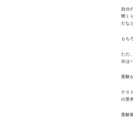
自分
間く
だな
もち
ただ
分は
受験
テス
の景
受験