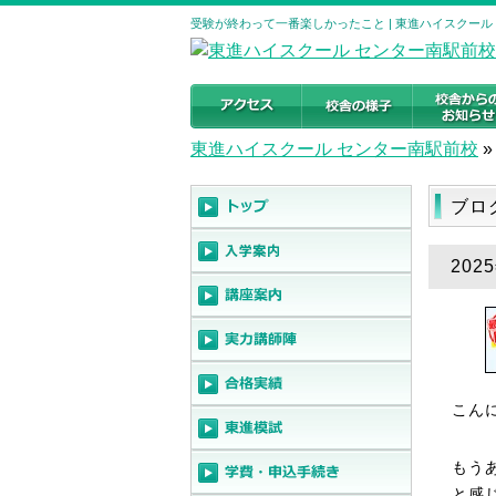
受験が終わって一番楽しかったこと | 東進ハイスクー
東進ハイスクール センター南駅前校
»
ブロ
20
こん
もう
と感