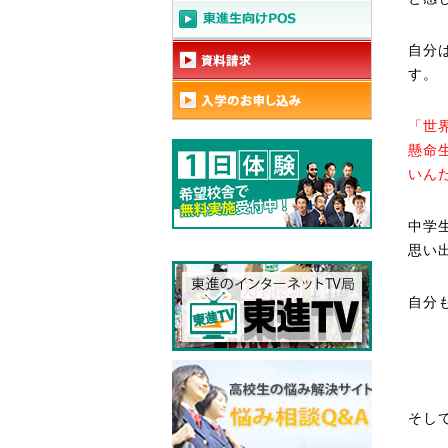
自分
す。
「世
懸命
いん
中学
思い
自分
そし