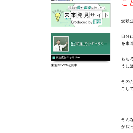
こ
受験
自分
を東
東進広告ギャラリー
もち
東進のTVCM公開中
うに
その
ごし
そん
が戻