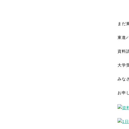
まだ
東進
資料
大学
みな
お申