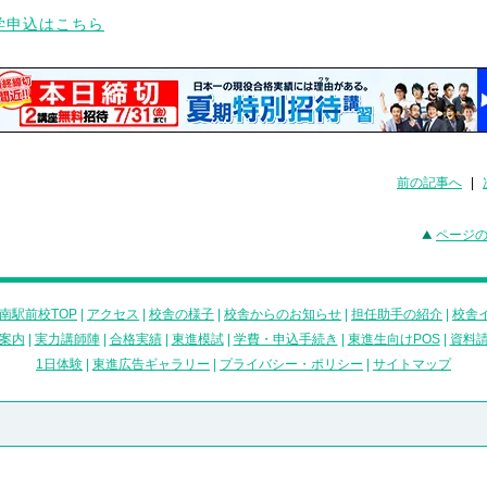
前の記事へ
|
ページ
南駅前校TOP
|
アクセス
|
校舎の様子
|
校舎からのお知らせ
|
担任助手の紹介
|
校舎
案内
|
実力講師陣
|
合格実績
|
東進模試
|
学費・申込手続き
|
東進生向けPOS
|
資料
1日体験
|
東進広告ギャラリー
|
プライバシー・ポリシー
|
サイトマップ