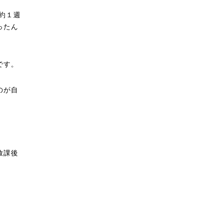
約１週
ったん
です。
のが自
放課後