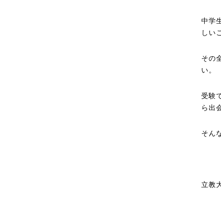
中学
しい
その
い。
受験
ら出
そん
立教