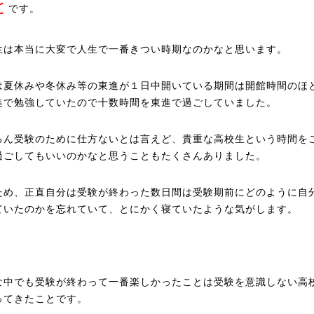
と
です。
生は本当に大変で人生で一番きつい時期なのかなと思います。
は夏休みや冬休み等の東進が１日中開いている期間は開館時間のほ
進で勉強していたので十数時間を東進で過ごしていました。
ろん受験のために仕方ないとは言えど、貴重な高校生という時間を
過ごしてもいいのかなと思うこともたくさんありました。
ため、正直自分は受験が終わった数日間は受験期前にどのように自
ていたのかを忘れていて、とにかく寝ていたような気がします。
な中でも受験が終わって一番楽しかったことは受験を意識しない高
ってきたことです。