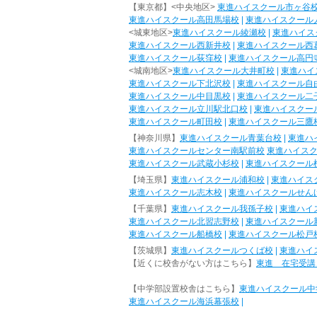
【東京都】<中央地区>
東進ハイスクール市ヶ谷
東進ハイスクール高田馬場校
|
東進ハイスクール
<城東地区>
東進ハイスクール綾瀬校
|
東進ハイス
東進ハイスクール西新井校
|
東進ハイスクール西
東進ハイスクール荻窪校
|
東進ハイスクール高円
<城南地区>
東進ハイスクール大井町校
|
東進ハイ
東進ハイスクール下北沢校
|
東進ハイスクール自
東進ハイスクール中目黒校
|
東進ハイスクール二
東進ハイスクール立川駅北口校
|
東進ハイスクー
東進ハイスクール町田校
|
東進ハイスクール三鷹
【神奈川県】
東進ハイスクール青葉台校
|
東進ハ
東進ハイスクールセンター南駅前校
東進ハイス
東進ハイスクール武蔵小杉校
|
東進ハイスクール
【埼玉県】
東進ハイスクール浦和校
|
東進ハイス
東進ハイスクール志木校
|
東進ハイスクールせん
【千葉県】
東進ハイスクール我孫子校
|
東進ハイ
東進ハイスクール北習志野校
|
東進ハイスクール
東進ハイスクール船橋校
|
東進ハイスクール松戸
【茨城県】
東進ハイスクールつくば校
|
東進ハイ
【近くに校舎がない方はこちら】
東進 在宅受講
【中学部設置校舎はこちら】
東進ハイスクール中
東進ハイスクール海浜幕張校
|