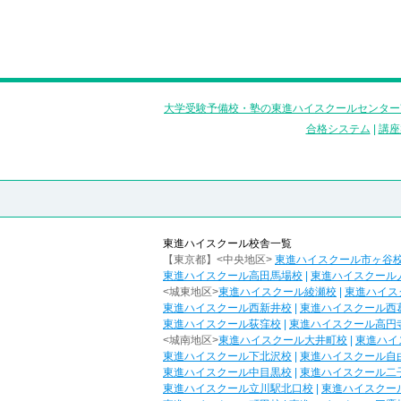
大学受験予備校・塾の東進ハイスクールセンター
合格システム
|
講座
東進ハイスクール校舎一覧
【東京都】<中央地区>
東進ハイスクール市ヶ谷
東進ハイスクール高田馬場校
|
東進ハイスクール
<城東地区>
東進ハイスクール綾瀬校
|
東進ハイス
東進ハイスクール西新井校
|
東進ハイスクール西
東進ハイスクール荻窪校
|
東進ハイスクール高円
<城南地区>
東進ハイスクール大井町校
|
東進ハイ
東進ハイスクール下北沢校
|
東進ハイスクール自
東進ハイスクール中目黒校
|
東進ハイスクール二
東進ハイスクール立川駅北口校
|
東進ハイスクー