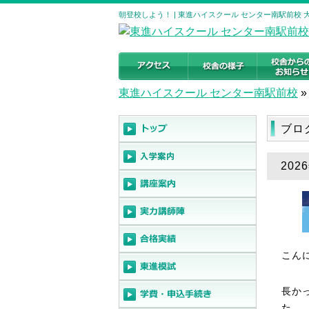
朝登校しよう！ | 東進ハイスクール センター南駅前校
東進ハイスクール センター南駅前校
»
ブロ
202
こん
長か
た。