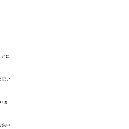
ことに
と思い
りま
な集中