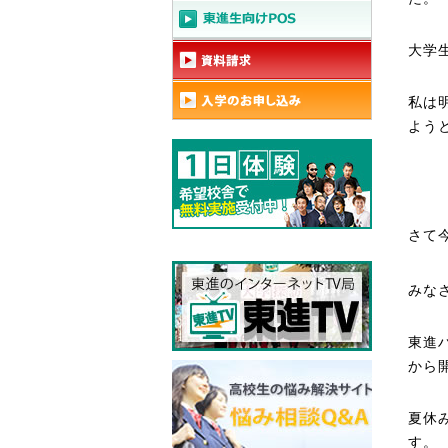
大学
私は
よう
さて
みな
東進
から
夏休
す。