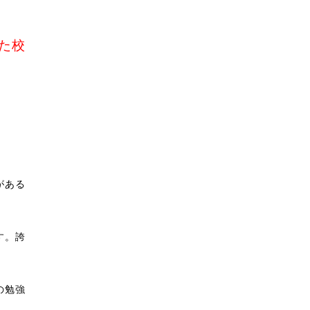
た校
がある
す。誇
の勉強