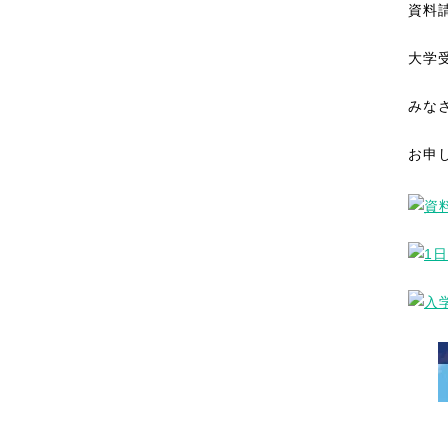
資料
大学
みな
お申