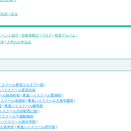
次の記事へ
の先頭へ戻る
イベント紹介
|
合格体験記
|
ブログ
|
校舎アルバム
|
請求
|
入学のお申込み
イスクール新宿エルタワー校
|
進ハイスクール茗荷谷校
ール錦糸町校
|
東進ハイスクール豊洲校
|
イスクール池袋校
|
東進ハイスクール大泉学園校
|
校
|
東進ハイスクール練馬校
イスクール渋谷駅西口校
|
イスクール千歳船橋校
進ハイスクール国分寺校
|
久留米校
|
東進ハイスクール府中校
|