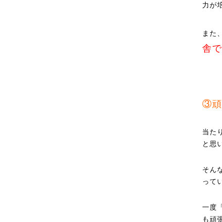
力が
また
舎で
③頑
当た
と思
そん
って
一度
も頑