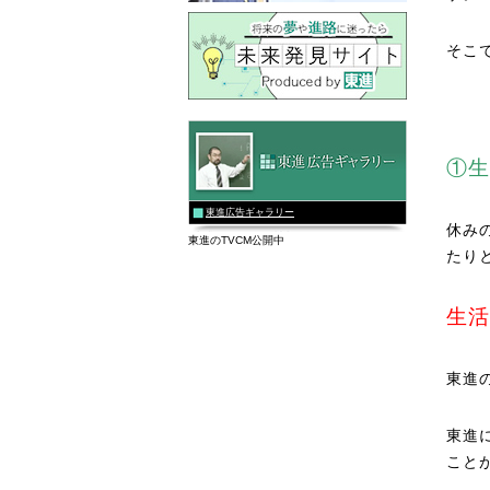
そこ
①生
東進広告ギャラリー
休み
東進のTVCM公開中
たり
生活
東進
東進
こと