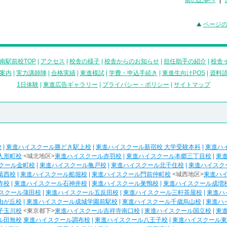
前の記事へ
|
ページ
南駅前校TOP
|
アクセス
|
校舎の様子
|
校舎からのお知らせ
|
担任助手の紹介
|
校舎
案内
|
実力講師陣
|
合格実績
|
東進模試
|
学費・申込手続き
|
東進生向けPOS
|
資料
1日体験
|
東進広告ギャラリー
|
プライバシー・ポリシー
|
サイトマップ
校
|
東進ハイスクール勝どき駅上校
|
東進ハイスクール新宿校 大学受験本科
|
東進ハ
人形町校
<城北地区>
東進ハイスクール赤羽校
|
東進ハイスクール本郷三丁目校
|
東
クール金町校
|
東進ハイスクール亀戸校
|
東進ハイスクール北千住校
|
東進ハイスク
葛西校
|
東進ハイスクール船堀校
|
東進ハイスクール門前仲町校
<城西地区>
東進ハ
寺校
|
東進ハイスクール石神井校
|
東進ハイスクール巣鴨校
|
東進ハイスクール成増
スクール蒲田校
|
東進ハイスクール五反田校
|
東進ハイスクール三軒茶屋校
|
東進ハ
由が丘校
|
東進ハイスクール成城学園前駅校
|
東進ハイスクール千歳烏山校
|
東進ハ
子玉川校
<東京都下>
東進ハイスクール吉祥寺南口校
|
東進ハイスクール国立校
|
東
ル田無校
東進ハイスクール調布校
|
東進ハイスクール八王子校
|
東進ハイスクール東