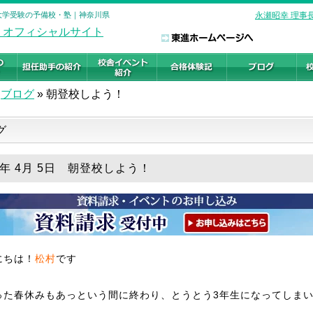
 大学受験の予備校・塾｜神奈川県
永瀬昭幸 理事
ブログ
»
朝登校しよう！
グ
6年 4月 5日 朝登校しよう！
にちは！
松村
です
った春休みもあっという間に終わり、とうとう3年生になってしま