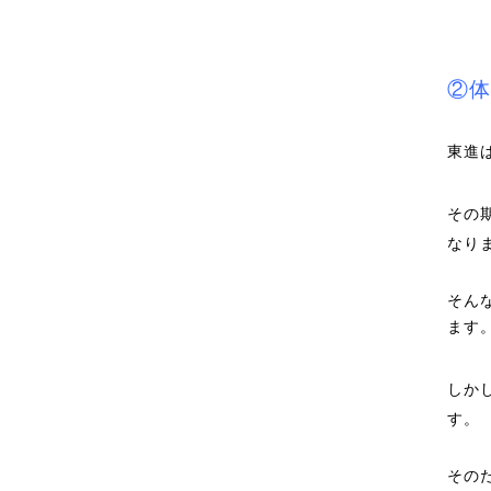
②体
東進
その
なり
そん
ます
しか
す。
その