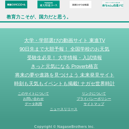
教育力こそが、国力だと思う。
大学・学部選びの動画サイト 東進TV
90日先まで大胆予報！ 全国学校のお天気
受験生必見！ 大学情報・入試情報
きっと元気になる Proverb格言
将来の夢や進路を見つけよう 未来発見サイト
時刻も天気もイベントも掲載! ナガセ世界時計
このサイトについて
リンクについて
お問い合わせ
プライバシーポリシー
データ利用
サイトマップ
ニュースリリース
Copyright © NagaseBrothers Inc.