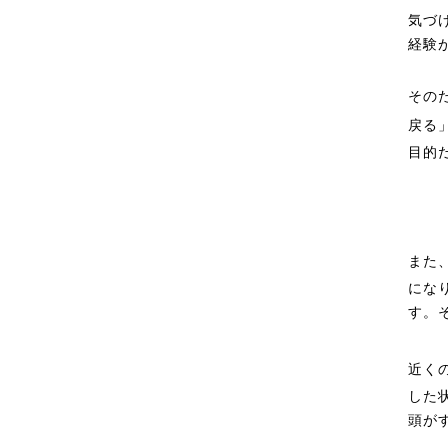
気づ
経験
その
戻る
目的
また
にな
す。
近くの
した
頭が