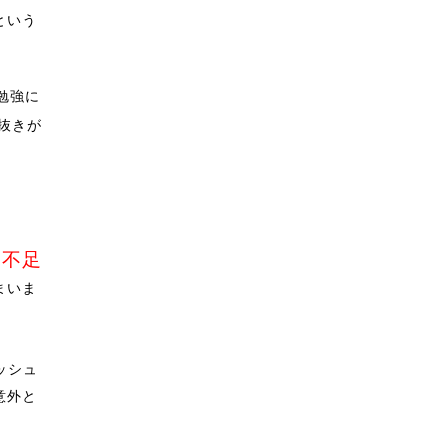
という
勉強に
抜きが
動不足
まいま
ッシュ
意外と