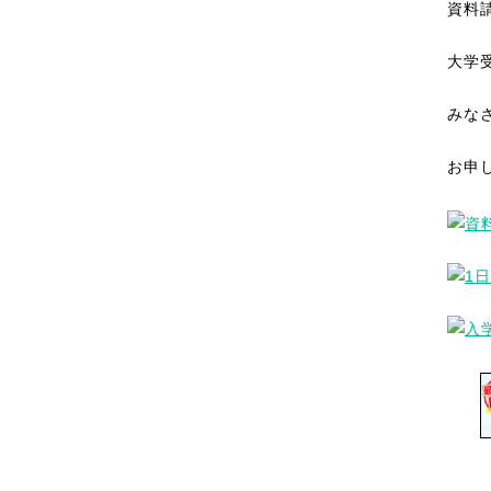
資料
大学
みな
お申