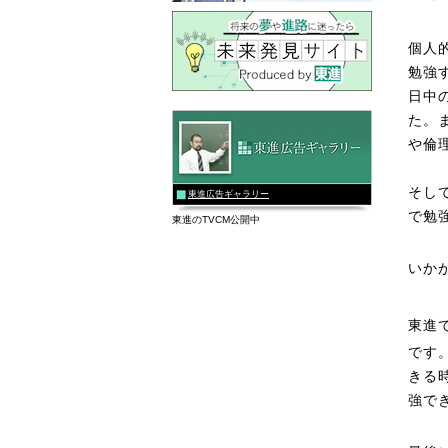
個人
勉強
日中
た。
や倫
そし
東進広告ギャラリー
で勉
東進のTVCM公開中
いか
東進
です
きる
強で