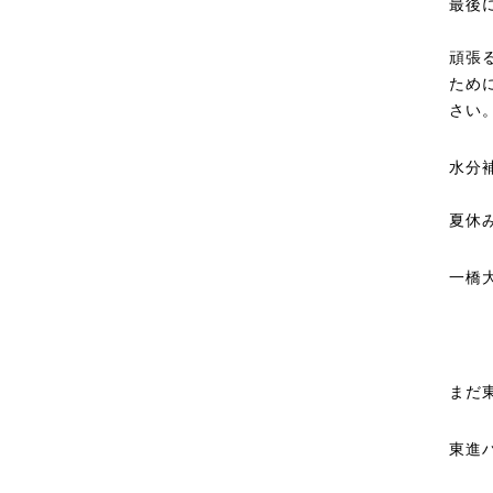
最後
頑張
ため
さい
水分
夏休
一橋
まだ
東進