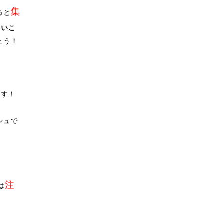
集
ると
ないこ
ょう！
ます！
シュで
注
は