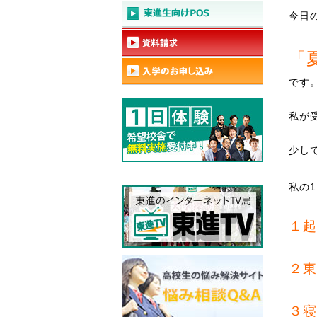
今日
「
です
私が
少し
私の
１起
２東
３寝