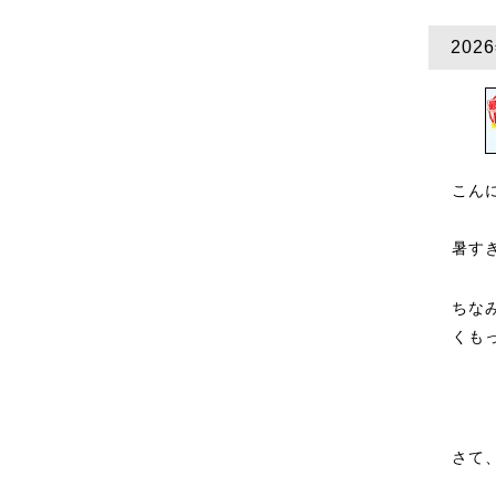
20
こん
暑す
ちな
くも
さて