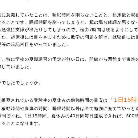
的に意識していたことは、睡眠時間を削らないことと、起床後と就
することです。睡眠時間を削ってしまうと、私の場合体調が悪くな
の勉強に支障が出たりしてしまうので、極力7時間は寝るようにし
また、起床後には目をさますために数学の問題を解き、就寝前には
理等の暗記科目をやっていました。
て、特に学校の夏期講習の予定が無い日は、開館から閉館まで東進
強していました。
がでしたでしょうか。
「1日15
で推奨されている受験生の夏休みの勉強時間の目安は
。移動時間や食事の時間、睡眠時間以外は全て勉強に充ててやっと
時間ですね。1日15時間、夏休みの40日間毎日達成できれば、600
きることになります。