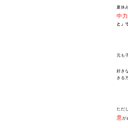
夏休
中力
と」
元も
好き
きる
ただ
意
が