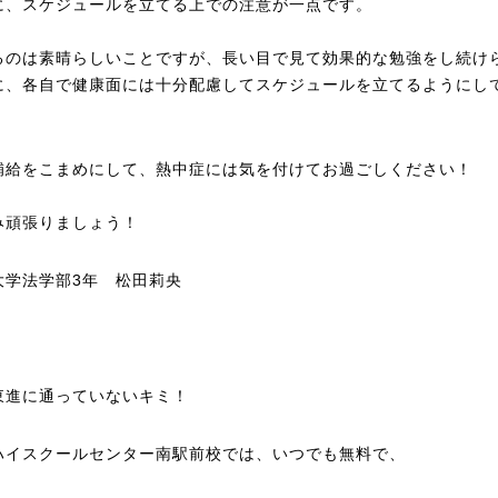
に、スケジュールを立てる上での注意が一点です。
るのは素晴らしいことですが、長い目で見て効果的な勉強をし続け
に、各自で健康面には十分配慮してスケジュールを立てるようにし
。
補給をこまめにして、熱中症には気を付けてお過ごしください！
み頑張りましょう！
大学法学部3年 松田莉央
東進に通っていないキミ！
ハイスクールセンター南駅前校では、いつでも無料で、