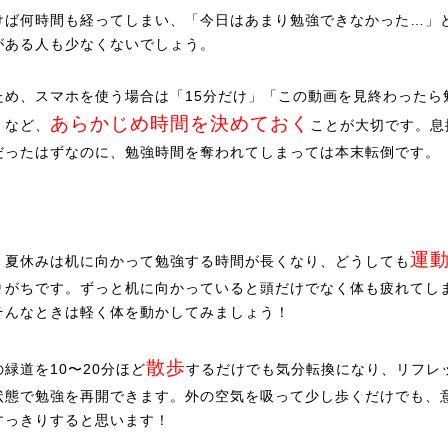
けば何時間も経ってしまい、「今日はあまり勉強できなかった…」
がある人も少なくないでしょう。
ため、スマホを使う場合は「15分だけ」「この動画を見終わったら
あらかじめ時間を決めておく
」など、
ことが大切です。息
だったはずなのに、勉強時間を奪われてしまっては本末転倒です。
運
、夏休みは机に向かって勉強する時間が長くなり、どうしても
りがちです。ずっと机に向かっていると頭だけでなく体も疲れてし
そんなときは軽く体を動かしてみましょう！
散歩
緑道を10〜20分ほど
するだけでも気分転換になり、リフレ
状態で勉強を再開できます。外の空気を吸って少し歩くだけでも、
すっきりすると思います！