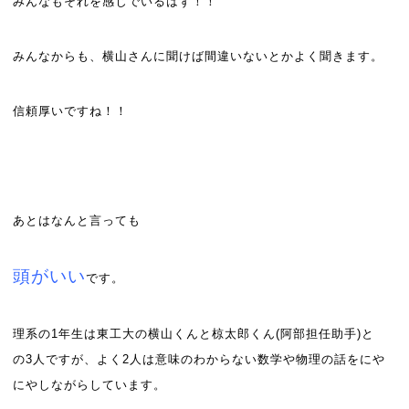
みんなもそれを感じでいるはず！！
みんなからも、横山さんに聞けば間違いないとかよく聞きます。
信頼厚いですね！！
あとはなんと言っても
頭がいい
です。
理系の
1
年生は東工大の横山くんと椋太郎くん(阿部担任助手)と
の
3
人ですが、よく
2
人は意味のわからない数学や物理の話をにや
にやしながらしています。