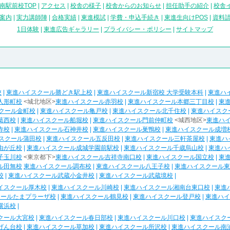
南駅前校TOP
|
アクセス
|
校舎の様子
|
校舎からのお知らせ
|
担任助手の紹介
|
校舎
案内
|
実力講師陣
|
合格実績
|
東進模試
|
学費・申込手続き
|
東進生向けPOS
|
資料
1日体験
|
東進広告ギャラリー
|
プライバシー・ポリシー
|
サイトマップ
校
|
東進ハイスクール勝どき駅上校
|
東進ハイスクール新宿校 大学受験本科
|
東進ハ
人形町校
<城北地区>
東進ハイスクール赤羽校
|
東進ハイスクール本郷三丁目校
|
東
クール金町校
|
東進ハイスクール亀戸校
|
東進ハイスクール北千住校
|
東進ハイスク
葛西校
|
東進ハイスクール船堀校
|
東進ハイスクール門前仲町校
<城西地区>
東進ハ
寺校
|
東進ハイスクール石神井校
|
東進ハイスクール巣鴨校
|
東進ハイスクール成増
スクール蒲田校
|
東進ハイスクール五反田校
|
東進ハイスクール三軒茶屋校
|
東進ハ
由が丘校
|
東進ハイスクール成城学園前駅校
|
東進ハイスクール千歳烏山校
|
東進ハ
子玉川校
<東京都下>
東進ハイスクール吉祥寺南口校
|
東進ハイスクール国立校
|
東
ル田無校
東進ハイスクール調布校
|
東進ハイスクール八王子校
|
東進ハイスクール東
校
|
東進ハイスクール武蔵小金井校
|
東進ハイスクール武蔵境校
|
イスクール厚木校
|
東進ハイスクール川崎校
|
東進ハイスクール湘南台東口校
|
東進
クールたまプラーザ校
|
東進ハイスクール鶴見校
|
東進ハイスクール登戸校
|
東進ハイ
横浜校
|
クール大宮校
|
東進ハイスクール春日部校
|
東進ハイスクール川口校
|
東進ハイスク
げん台校
|
東進ハイスクール草加校
|
東進ハイスクール所沢校
|
東進ハイスクール南