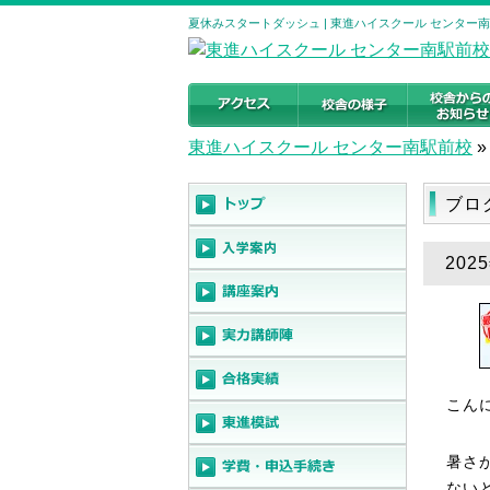
夏休みスタートダッシュ | 東進ハイスクール センター
東進ハイスクール センター南駅前校
»
ブロ
20
こん
暑さ
ない