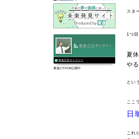
スタ
1つ
夏休
東進広告ギャラリー
やる
東進のTVCM公開中
とい
ここ
日
これ