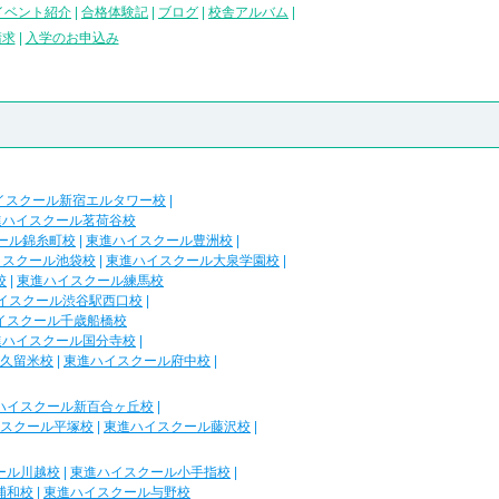
イベント紹介
|
合格体験記
|
ブログ
|
校舎アルバム
|
請求
|
入学のお申込み
イスクール新宿エルタワー校
|
進ハイスクール茗荷谷校
ール錦糸町校
|
東進ハイスクール豊洲校
|
イスクール池袋校
|
東進ハイスクール大泉学園校
|
校
|
東進ハイスクール練馬校
イスクール渋谷駅西口校
|
イスクール千歳船橋校
進ハイスクール国分寺校
|
久留米校
|
東進ハイスクール府中校
|
ハイスクール新百合ヶ丘校
|
スクール平塚校
|
東進ハイスクール藤沢校
|
ール川越校
|
東進ハイスクール小手指校
|
浦和校
|
東進ハイスクール与野校