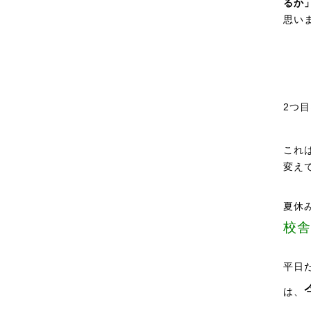
るか
思い
2つ
これ
変え
夏休
校舎
平日
は、