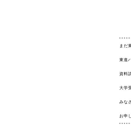
まだ
東進
資料
大学
みな
お申