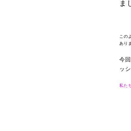
ま
この
あり
今回
ッシ
私た