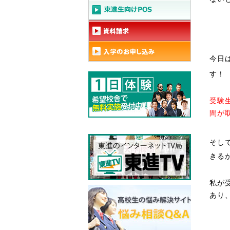
今日
す！
受験
間が
そし
きる
私が
あり