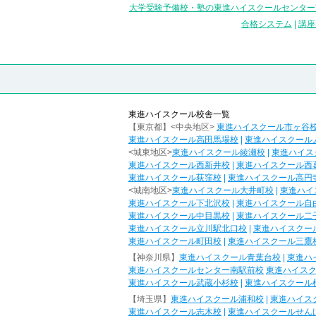
大学受験予備校・塾の東進ハイスクールセンター
合格システム
|
講座
東進ハイスクール校舎一覧
【東京都】<中央地区>
東進ハイスクール市ヶ谷
東進ハイスクール高田馬場校
|
東進ハイスクール
<城東地区>
東進ハイスクール綾瀬校
|
東進ハイス
東進ハイスクール西新井校
|
東進ハイスクール西
東進ハイスクール荻窪校
|
東進ハイスクール高円
<城南地区>
東進ハイスクール大井町校
|
東進ハイ
東進ハイスクール下北沢校
|
東進ハイスクール自
東進ハイスクール中目黒校
|
東進ハイスクール二
東進ハイスクール立川駅北口校
|
東進ハイスクー
東進ハイスクール町田校
|
東進ハイスクール三鷹
【神奈川県】
東進ハイスクール青葉台校
|
東進ハ
東進ハイスクールセンター南駅前校
東進ハイス
東進ハイスクール武蔵小杉校
|
東進ハイスクール
【埼玉県】
東進ハイスクール浦和校
|
東進ハイス
東進ハイスクール志木校
|
東進ハイスクールせん