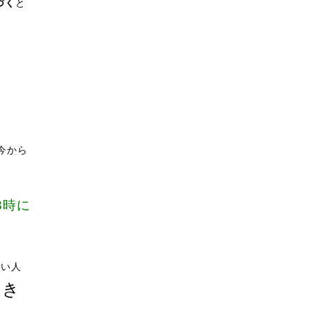
づく
と
今から
8時に
ない人
いき