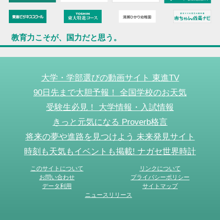
教育力こそが、国力だと思う。
大学・学部選びの動画サイト 東進TV
90日先まで大胆予報！ 全国学校のお天気
受験生必見！ 大学情報・入試情報
きっと元気になる Proverb格言
将来の夢や進路を見つけよう 未来発見サイト
時刻も天気もイベントも掲載! ナガセ世界時計
このサイトについて
リンクについて
お問い合わせ
プライバシーポリシー
データ利用
サイトマップ
ニュースリリース