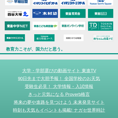
教育力こそが、国力だと思う。
大学・学部選びの動画サイト 東進TV
90日先まで大胆予報！ 全国学校のお天気
受験生必見！ 大学情報・入試情報
きっと元気になる Proverb格言
将来の夢や進路を見つけよう 未来発見サイト
時刻も天気もイベントも掲載! ナガセ世界時計