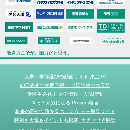
教育力こそが、国力だと思う。
大学・学部選びの動画サイト 東進TV
90日先まで大胆予報！ 全国学校のお天気
受験生必見！ 大学情報・入試情報
きっと元気になる Proverb格言
将来の夢や進路を見つけよう 未来発見サイト
時刻も天気もイベントも掲載! ナガセ世界時計