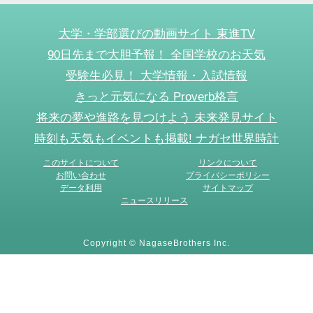
大学・学部選びの動画サイト 東進TV
90日先まで大胆予報！ 全国学校のお天気
受験生必見！ 大学情報・入試情報
きっと元気になる Proverb格言
将来の夢や進路を見つけよう 未来発見サイト
時刻も天気もイベントも掲載! ナガセ世界時計
このサイトについて
リンクについて
お問い合わせ
プライバシーポリシー
データ利用
サイトマップ
ニュースリリース
Copyright © NagaseBrothers Inc.